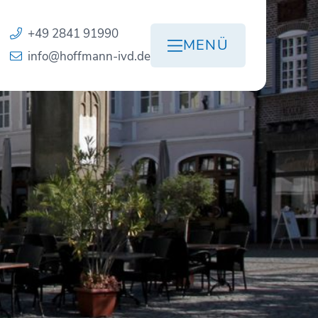
+49 2841 91990
MENÜ
info@hoffmann-ivd.de