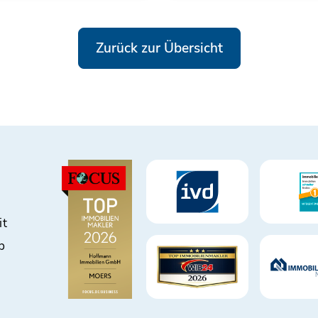
Zurück zur Übersicht
it
b