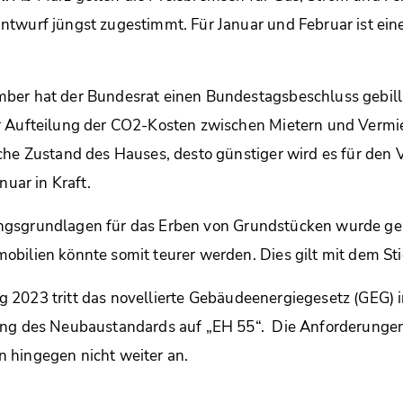
ntwurf jüngst zugestimmt. Für Januar und Februar ist ein
mber hat der Bundesrat einen Bundestagsbeschluss gebilli
 Aufteilung der CO2-Kosten zwischen Mietern und Vermiet
che Zustand des Hauses, desto günstiger wird es für den 
nuar in Kraft.
ngsgrundlagen für das Erben von Grundstücken wurde geä
bilien könnte somit teurer werden. Dies gilt mit dem St
g 2023 tritt das novellierte Gebäudeenergiegesetz (GEG) i
ung des Neubaustandards auf „EH 55“. Die Anforderunge
 hingegen nicht weiter an.