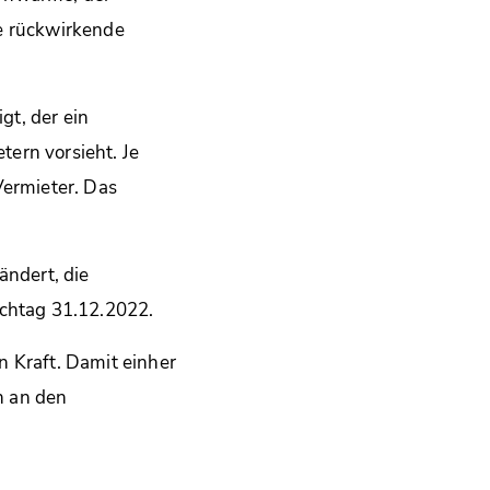
e rückwirkende
gt, der ein
ern vorsieht. Je
Vermieter. Das
ndert, die
ichtag 31.12.2022.
n Kraft. Damit einher
n an den