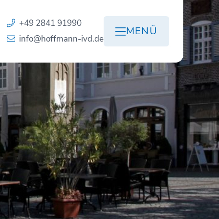
+49 2841 91990
MENÜ
info@hoffmann-ivd.de