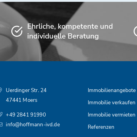
Ehrliche, kompetente und
individuelle Beratung
Uerdinger Str. 24
Immobilienangebote
47441 Moers
Immobilie verkaufen
+49 2841 91990
Immobilie vermieten
info@hoffmann-ivd.de
Referenzen