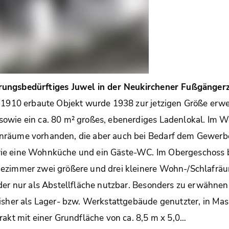
ungsbedürftiges Juwel in der Neukirchener Fußgänger
 1910 erbaute Objekt wurde 1938 zur jetzigen Größe erwei
owie ein ca. 80 m² großes, ebenerdiges Ladenlokal. Im W
räume vorhanden, die aber auch bei Bedarf dem Gewerbe
e eine Wohnküche und ein Gäste-WC. Im Obergeschoss b
ezimmer zwei größere und drei kleinere Wohn-/Schlafrä
der nur als Abstellfläche nutzbar. Besonders zu erwähnen
isher als Lager- bzw. Werkstattgebäude genutzter, in Ma
rakt mit einer Grundfläche von ca. 8,5 m x 5,0…