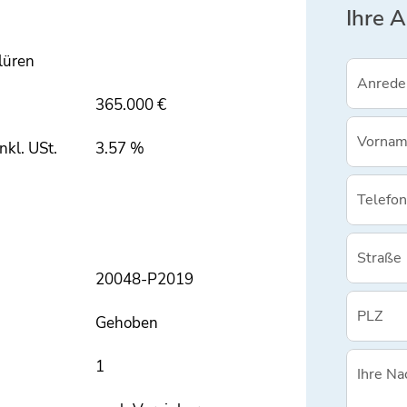
Ihre 
lüren
365.000 €
nkl. USt.
3.57 %
20048-P2019
Gehoben
1