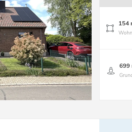
154 
Wohnf
699
Grund