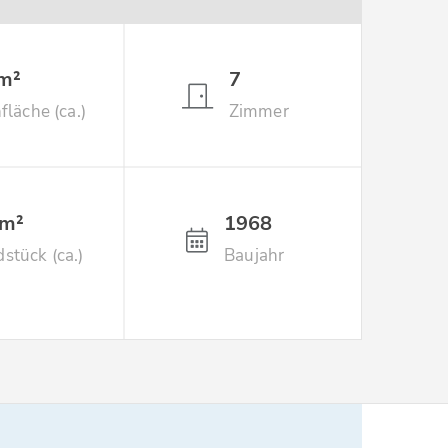
m²
7
läche (ca.)
Zimmer
 m²
1968
stück (ca.)
Baujahr