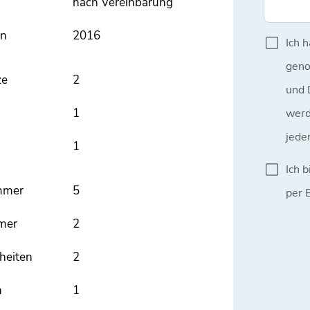
nach Vereinbarung
en
2016
ze
2
1
1
mmer
5
mer
2
heiten
2
n
1