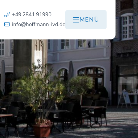
+49 2841 91990
MENÜ
info@hoffmann-ivd.de