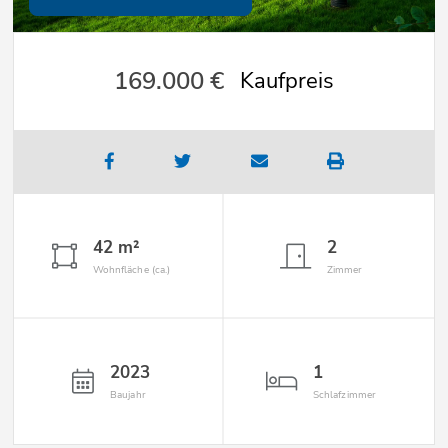
169.000 €
Kaufpreis
42 m²
2
Wohnfläche (ca.)
Zimmer
2023
1
Baujahr
Schlafzimmer