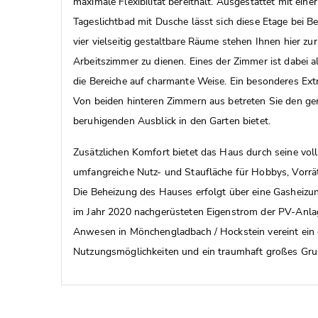
maximale Flexibilität bereithält. Ausgestattet mit ei
Tageslichtbad mit Dusche lässt sich diese Etage bei 
vier vielseitig gestaltbare Räume stehen Ihnen hier zu
Arbeitszimmer zu dienen. Eines der Zimmer ist dabei 
die Bereiche auf charmante Weise. Ein besonderes Extr
Von beiden hinteren Zimmern aus betreten Sie den g
beruhigenden Ausblick in den Garten bietet.
Zusätzlichen Komfort bietet das Haus durch seine voll
umfangreiche Nutz- und Staufläche für Hobbys, Vorrät
Die Beheizung des Hauses erfolgt über eine Gasheizu
im Jahr 2020 nachgerüsteten Eigenstrom der PV-Anlag
Anwesen in Mönchengladbach / Hockstein vereint ein g
Nutzungsmöglichkeiten und ein traumhaft großes Gru