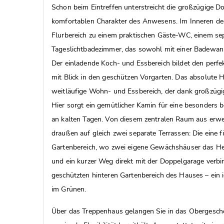
Schon beim Eintreffen unterstreicht die großzügige D
komfortablen Charakter des Anwesens. Im Inneren des
Flurbereich zu einem praktischen Gäste-WC, einem s
Tageslichtbadezimmer, das sowohl mit einer Badewanne
Der einladende Koch- und Essbereich bildet den perfe
mit Blick in den geschützen Vorgarten. Das absolute Hi
weitläufige Wohn- und Essbereich, der dank großzügig
Hier sorgt ein gemütlicher Kamin für eine besonder
an kalten Tagen. Von diesem zentralen Raum aus erwe
draußen auf gleich zwei separate Terrassen: Die eine f
Gartenbereich, wo zwei eigene Gewächshäuser das H
und ein kurzer Weg direkt mit der Doppelgarage verbin
geschützten hinteren Gartenbereich des Hauses – ein 
im Grünen.
Über das Treppenhaus gelangen Sie in das Obergescho