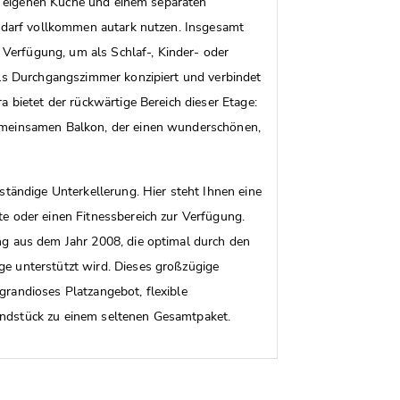
ner eigenen Küche und einem separaten
Bedarf vollkommen autark nutzen. Insgesamt
r Verfügung, um als Schlaf-, Kinder- oder
als Durchgangszimmer konzipiert und verbindet
a bietet der rückwärtige Bereich dieser Etage:
emeinsamen Balkon, der einen wunderschönen,
ständige Unterkellerung. Hier steht Ihnen eine
e oder einen Fitnessbereich zur Verfügung.
ng aus dem Jahr 2008, die optimal durch den
e unterstützt wird. Dieses großzügige
randioses Platzangebot, flexible
ndstück zu einem seltenen Gesamtpaket.