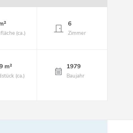
m²
6
läche (ca.)
Zimmer
9 m²
1979
stück (ca.)
Baujahr