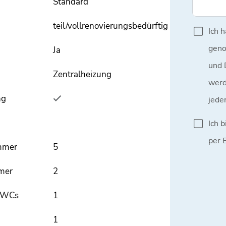
Standard
teil/vollrenovierungsbedürftig
Ja
Zentralheizung
ng
mmer
5
mer
2
e WCs
1
1