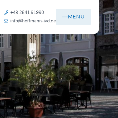
+49 2841 91990
MENÜ
info@hoffmann-ivd.de