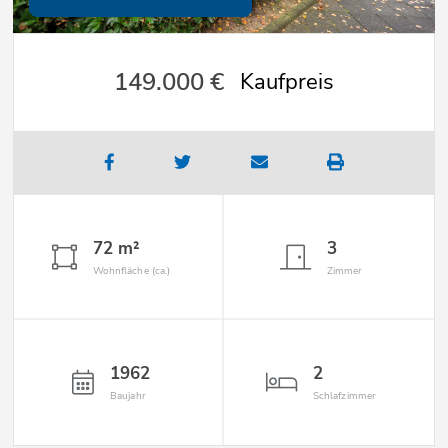
149.000 €
Kaufpreis
72 m²
3
Wohnfläche (ca.)
Zimmer
1962
2
Baujahr
Schlafzimmer