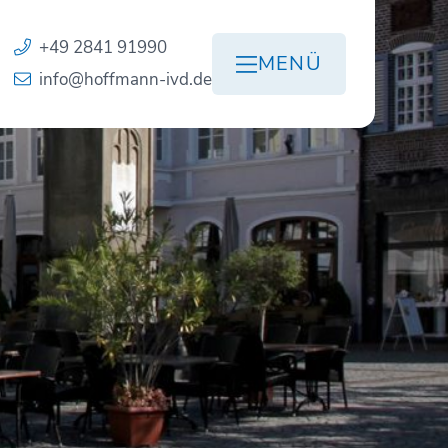
+49 2841 91990
MENÜ
info@hoffmann-ivd.de