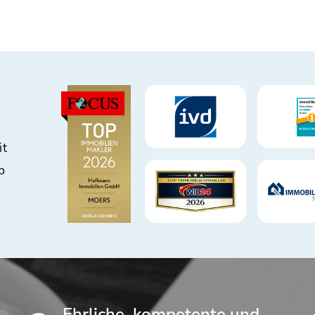
it
b
Ehrliche, kompetente und