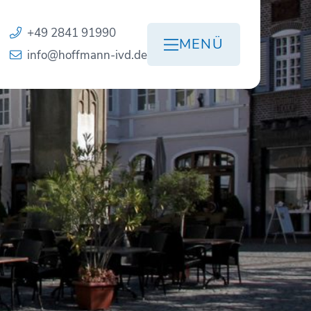
+49 2841 91990
MENÜ
info@hoffmann-ivd.de