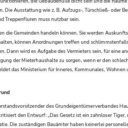
funktionieren, die Gebäudehülle dicht sein und die Räum
. Die Ausstattung wie z. B. Aufzugs-, Türschließ- oder 
d Treppenfluren muss nutzbar sein.
len die Gemeinden handeln können. Sie werden Auskunft
halten, können Anordnungen treffen und schlimmstenfall
n. Dann wird es Aufgabe des Vermieters sein, für eine an
gung der Mieterhaushalte zu sorgen, wenn er den schlec
eldet das Ministerium für Inneres, Kommunales, Wohnen u
Grund
orstandsvorsitzender des Grundeigentümerverbandes Ha
itisiert den Entwurf: „Das Gesetz ist ein zahnloser Tiger, 
atie. Die zuständigen Bauämter haben keinerlei personell