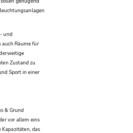
e sollen genügend
Beleuchtungsanlagen
s- und
s auch Räume für
derweitige
hten Zustand zu
nd Sport in einer
us & Grund
der vor allem eins
e Kapazitäten, das