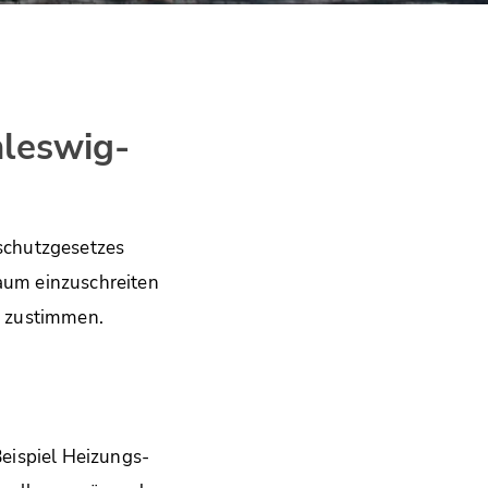
leswig-
schutzgesetzes
aum einzuschreiten
h zustimmen.
eispiel Heizungs-