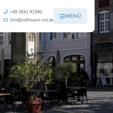
+49 2841 91990
MENÜ
info@hoffmann-ivd.de