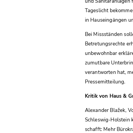
und Sanitäranlagen 
Tageslicht bekommen
in Hauseingängen un
Bei Missständen sol
Betretungsrechte er
unbewohnbar erkläre
zumutbare Unterbrin
verantworten hat, m
Pressemitteilung.
Kritik von Haus & 
Alexander Blažek, V
Schleswig-Holstein kr
schafft: Mehr Bürokr