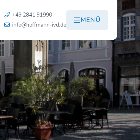
+49 2841 91990
MENÜ
info@hoffmann-ivd.de