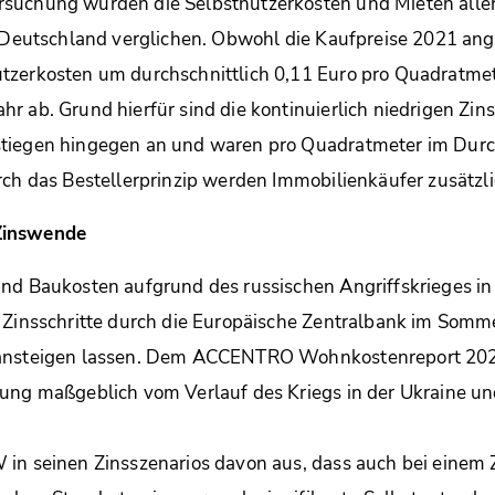
suchung wurden die Selbstnutzerkosten und Mieten alle
n Deutschland verglichen. Obwohl die Kaufpreise 2021 ang
tzerkosten um durchschnittlich 0,11 Euro pro Quadratme
r ab. Grund hierfür sind die kontinuierlich niedrigen Zins
tiegen hingegen an und waren pro Quadratmeter im Durc
rch das Bestellerprinzip werden Immobilienkäufer zusätzli
Zinswende
nd Baukosten aufgrund des russischen Angriffskrieges in
 Zinsschritte durch die Europäische Zentralbank im Somm
 ansteigen lassen. Dem ACCENTRO Wohnkostenreport 2022
ung maßgeblich vom Verlauf des Kriegs in der Ukraine un
in seinen Zinsszenarios davon aus, dass auch bei einem Z