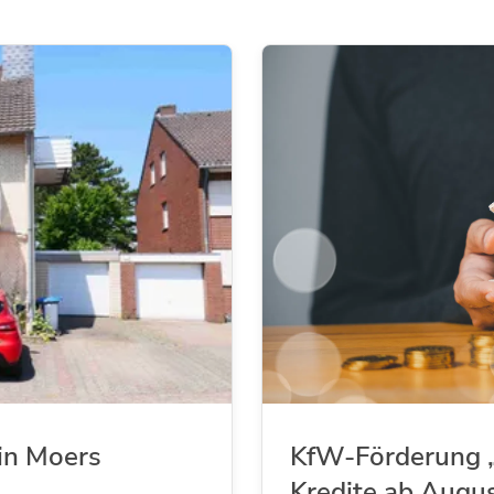
in Moers
KfW-Förderung „
Kredite ab Augu