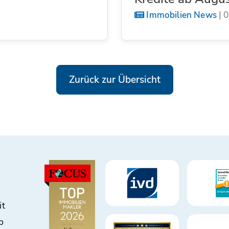
Immobilien News
|
0
Zurück zur Übersicht
it
b