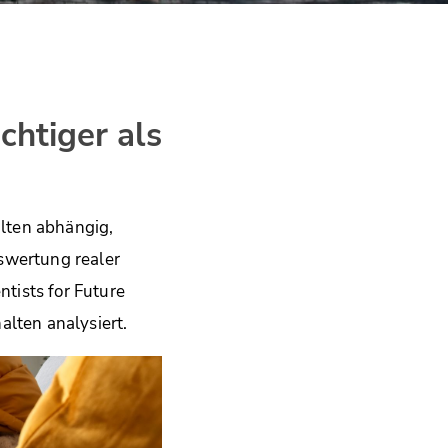
htiger als
lten abhängig,
swertung realer
tists for Future
lten analysiert.