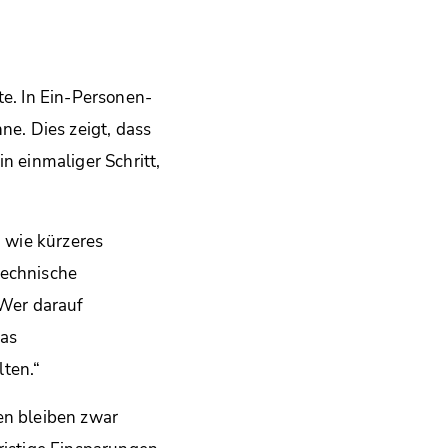
e. In Ein-Personen-
ne. Dies zeigt, dass
n einmaliger Schritt,
 wie kürzeres
technische
„Wer darauf
das
lten.“
en bleiben zwar