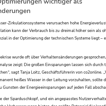
ptimierungen wichtiger als
nderungen
r-Zirkulationssysteme verursachen hohe Energieverlust
lation kann der Verbrauch bis zu dreimal höher sein als oh
zial in der Optimierung der technischen Systeme liegt – ei
ekrise wurde oft über Verhaltensänderungen gesprochen,
alyse zeigt: Die großen Einsparungen lassen sich durch 
hen“, sagt Tanja Loitz, Geschäftsführerin von co2online. 
manent heißes Wasser in der Leitung vorzuhalten, sollte 
u Gunsten der Energieeinsparungen auf jeden Fall abscha
wie der Sparduschkopf, und ein angepasstes Nutzerverhalt