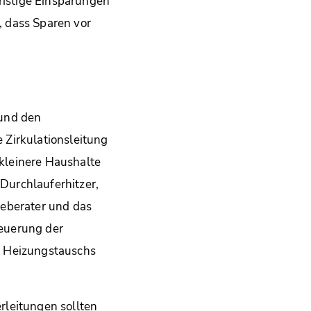
ristige Einsparungen
 dass Sparen vor
 und den
 Zirkulationsleitung
kleinere Haushalte
Durchlauferhitzer,
ieberater und das
euerung der
 Heizungstauschs
rleitungen sollten