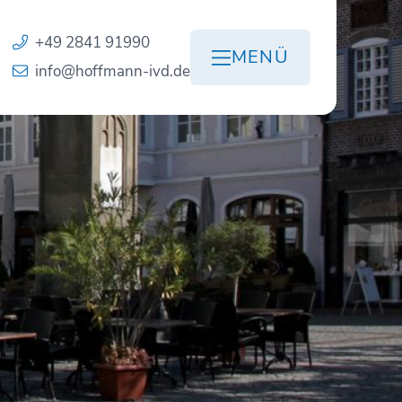
+49 2841 91990
MENÜ
info@hoffmann-ivd.de