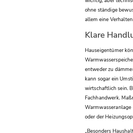
wichtig, aber techni
ohne ständige bewus
allem eine Verhaltens
Klare Handl
Hauseigentümer könn
Warmwasserspeicher 
entweder zu dämmen 
kann sogar ein Umst
wirtschaftlich sein
Fachhandwerk. Maßna
Warmwasseranlage o
oder der Heizungsopt
„Besonders Haushalt