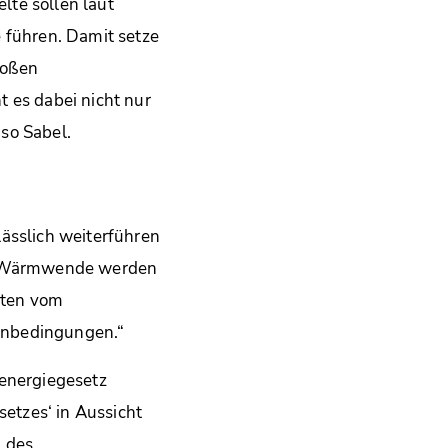
te sollen laut
 führen. Damit setze
roßen
 es dabei nicht nur
so Sabel.
ässlich weiterführen
 die Wärmwende werden
gten vom
enbedingungen.“
eenergiegesetz
setzes‘ in Aussicht
m des