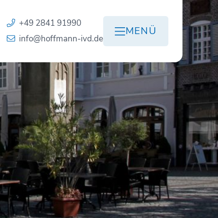
+49 2841 91990
MENÜ
info@hoffmann-ivd.de