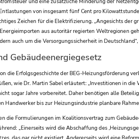
tromsteuer und eine zusätzliche Minderung der Netzentgel
 Entlastungen von insgesamt fünf Cent pro Kilowattstunde
htiges Zeichen für die Elektrifizierung. „Angesichts der g
nergieimporten aus autoritär regierten Weltregionen geht
ern auch um die Versorgungssicherheit in Deutschland“, 
nd Gebäudeenergiegesetz
ion die Erfolgsgeschichte der BEG-Heizungsförderung verl
grüßen, wie Dr. Martin Sabel erläutert: „Investitionen in
cht sogar Jahre vorbereitet. Daher benötigen alle Beteili
en Handwerker bis zur Heizungsindustrie planbare Rahm
eien die Formulierungen im Koalitionsvertrag zum Gebäud
lführend: „Einerseits wird die Abschaffung des ‚Heizungsge
tzes, das gar nicht existiert. Andererseits wird eine Refor