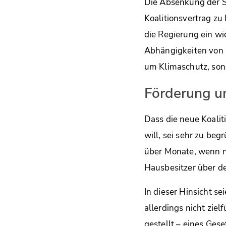
Die Absenkung der S
Koalitionsvertrag zu
die Regierung ein wic
Abhängigkeiten von E
um Klimaschutz, sond
Förderung u
Dass die neue Koalit
will, sei sehr zu be
über Monate, wenn ni
Hausbesitzer über d
In dieser Hinsicht s
allerdings nicht zie
gestellt – eines Gese