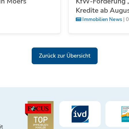
in Moers
KfW-Förderung „
Kredite ab Augu
Immobilien News
|
0
Zurück zur Übersicht
it