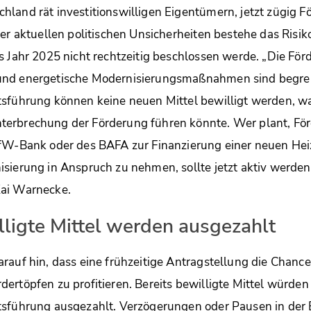
land rät investitionswilligen Eigentümern, jetzt zügig F
der aktuellen politischen Unsicherheiten bestehe das Risik
s Jahr 2025 nicht rechtzeitig beschlossen werde. „Die Förd
und energetische Modernisierungsmaßnahmen sind begre
sführung können keine neuen Mittel bewilligt werden, wa
erbrechung der Förderung führen könnte. Wer plant, F
KfW-Bank oder des BAFA zur Finanzierung einer neuen Heiz
sierung in Anspruch zu nehmen, sollte jetzt aktiv werden“
ai Warnecke.
lligte Mittel werden ausgezahlt
rauf hin, dass eine frühzeitige Antragstellung die Chanc
ertöpfen zu profitieren. Bereits bewilligte Mittel würde
tsführung ausgezahlt. Verzögerungen oder Pausen in der