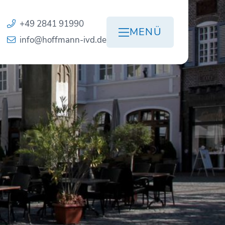
+49 2841 91990
MENÜ
info@hoffmann-ivd.de