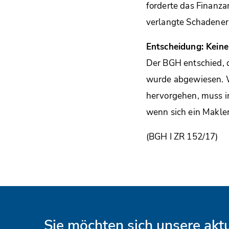
forderte das Finanza
verlangte Schadeners
Entscheidung: Keine
Der BGH entschied, d
wurde abgewiesen. W
hervorgehen, muss i
wenn sich ein Makler
(BGH I ZR 152/17)
Sie möchten sich unsere ak