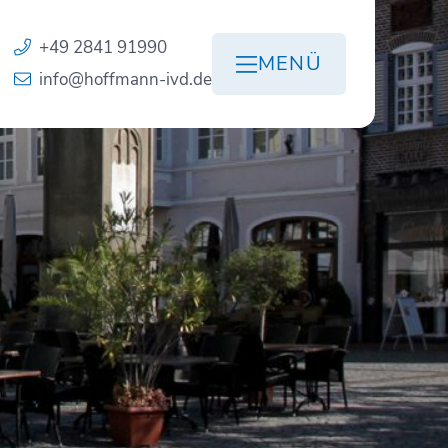
+49 2841 91990
MENÜ
info@hoffmann-ivd.de