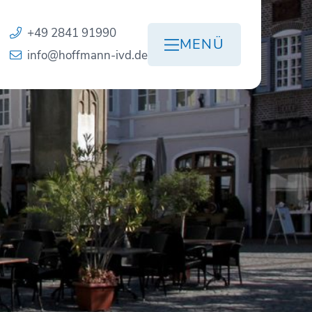
+49 2841 91990
MENÜ
info@hoffmann-ivd.de