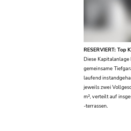
RESERVIERT: Top Ka
Diese Kapitalanlage 
gemeinsame Tiefgara
laufend instandgehal
jeweils zwei Vollge
m², verteilt auf in
-terrassen.