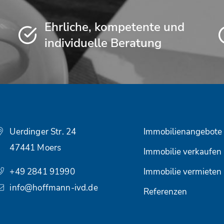
Ehrliche, kompetente und
individuelle Beratung
Uerdinger Str. 24
Immobilienangebote
47441 Moers
Immobilie verkaufen
+49 2841 91990
Immobilie vermieten
info@hoffmann-ivd.de
Referenzen