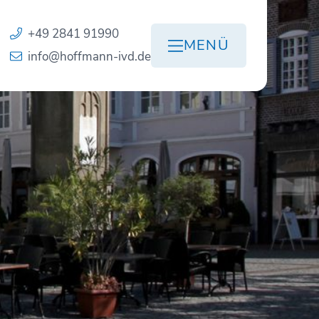
+49 2841 91990
MENÜ
info@hoffmann-ivd.de