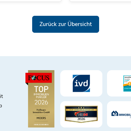
Zurück zur Übersicht
it
b