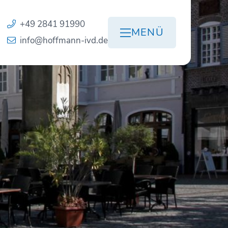
+49 2841 91990
MENÜ
info@hoffmann-ivd.de