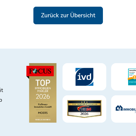
Zurück zur Übersicht
it
b