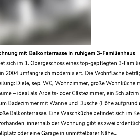
ohnung mit Balkonterrasse in ruhigem 3-Familienhaus
t sich im 1. Obergeschoss eines top-gepflegten 3-Famil
in 2004 umfangreich modernisiert. Die Wohnfläche beträg
eilung: Diele, sep. WC, Wohnzimmer, große Wohnküche 
ume – ideal als Arbeits- oder Gästezimmer, ein Schlafzi
zum Badezimmer mit Wanne und Dusche (Höhe aufgrund e
roße Balkonterrasse. Eine Waschküche befindet sich im Kel
 vorhanden; innerhalb der Wohnung gibt es zwei ordentlic
llplatz oder eine Garage in unmittelbarer Nähe…