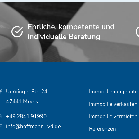
Ehrliche, kompetente und
individuelle Beratung
Uerdinger Str. 24
Immobilienangebote
47441 Moers
Immobilie verkaufen
+49 2841 91990
Immobilie vermieten
info@hoffmann-ivd.de
Referenzen