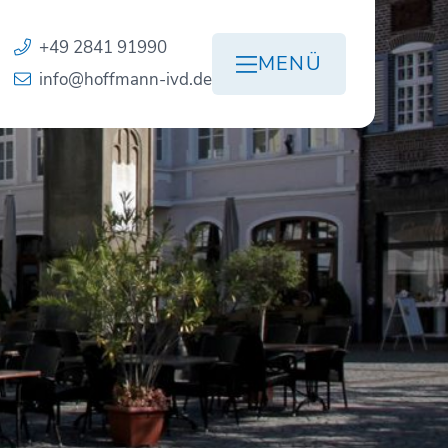
+49 2841 91990
MENÜ
info@hoffmann-ivd.de