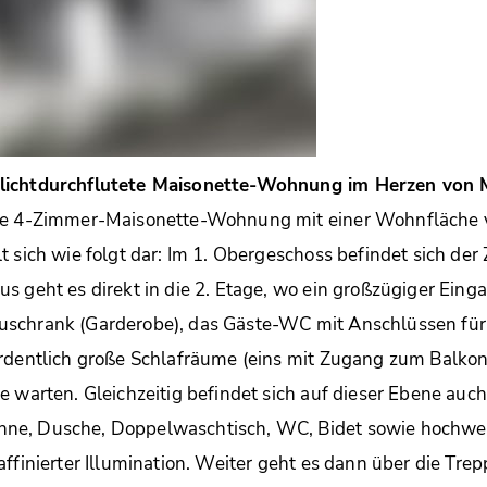
lichtdurchflutete Maisonette-Wohnung im Herzen von 
ge 4-Zimmer-Maisonette-Wohnung mit einer Wohnfläche v
t sich wie folgt dar: Im 1. Obergeschoss befindet sich der
s geht es direkt in die 2. Etage, wo ein großzügiger Eing
uschrank (Garderobe), das Gäste-WC mit Anschlüssen f
rdentlich große Schlafräume (eins mit Zugang zum Balkon
e warten. Gleichzeitig befindet sich auf dieser Ebene auc
ne, Dusche, Doppelwaschtisch, WC, Bidet sowie hochwe
ffinierter Illumination. Weiter geht es dann über die Trep