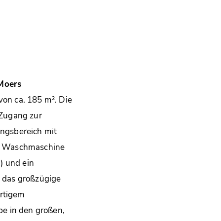
Moers
on ca. 185 m². Die
 Zugang zur
angsbereich mit
ür Waschmaschine
) und ein
h das großzügige
rtigem
pe in den großen,