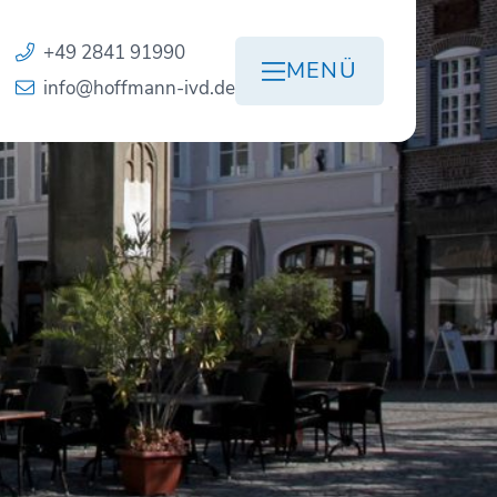
+49 2841 91990
MENÜ
info@hoffmann-ivd.de