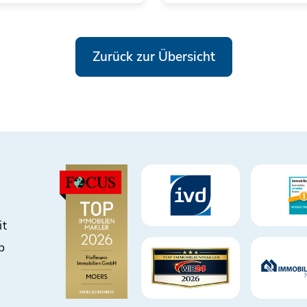
Zurück zur Übersicht
it
b