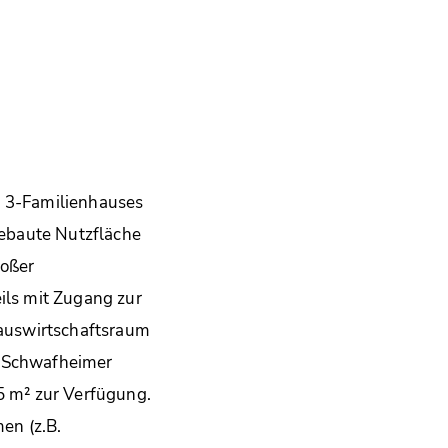
. 3-Familienhauses
ebaute Nutzfläche
roßer
ls mit Zugang zur
auswirtschaftsraum
e Schwafheimer
35 m² zur Verfügung.
en (z.B.