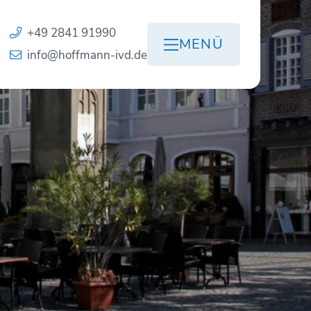
+49 2841 91990
MENÜ
info@hoffmann-ivd.de