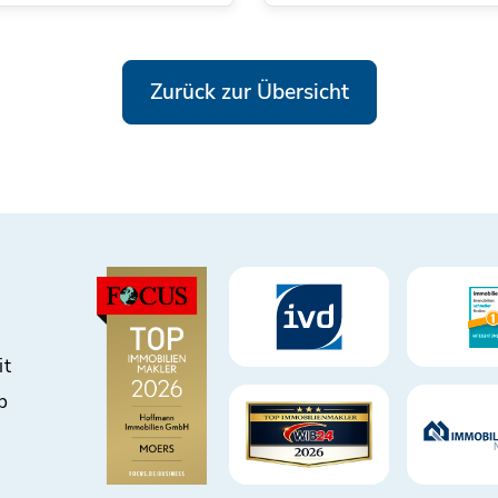
Zurück zur Übersicht
it
b