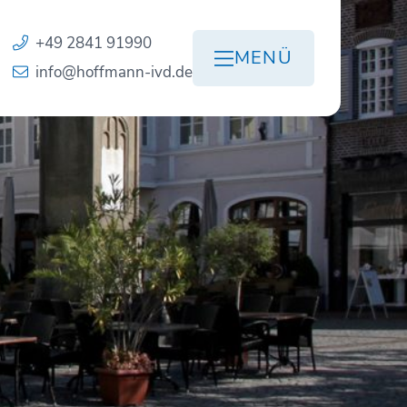
+49 2841 91990
MENÜ
info@hoffmann-ivd.de