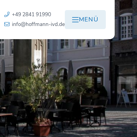
+49 2841 91990
MENÜ
info@hoffmann-ivd.de