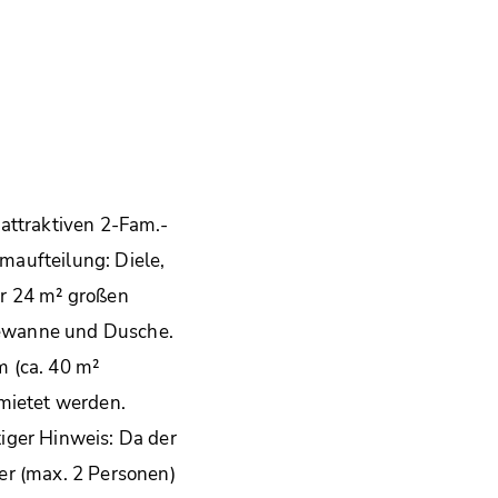
attraktiven 2-Fam.-
maufteilung: Diele,
ur 24 m² großen
dewanne und Dusche.
 (ca. 40 m²
emietet werden.
iger Hinweis: Da der
er (max. 2 Personen)