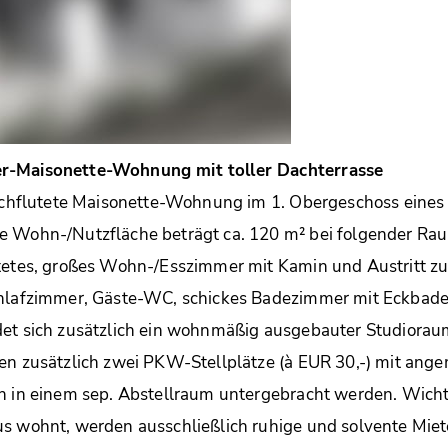
r-Maisonette-Wohnung mit toller Dachterrasse
urchflutete Maisonette-Wohnung im 1. Obergeschoss eines 
e Wohn-/Nutzfläche beträgt ca. 120 m² bei folgender Rau
utetes, großes Wohn-/Esszimmer mit Kamin und Austritt z
chlafzimmer, Gäste-WC, schickes Badezimmer mit Eckba
det sich zusätzlich ein wohnmäßig ausgebauter Studioraum
en zusätzlich zwei PKW-Stellplätze (à EUR 30,-) mit ang
n in einem sep. Abstellraum untergebracht werden. Wicht
s wohnt, werden ausschließlich ruhige und solvente Miet