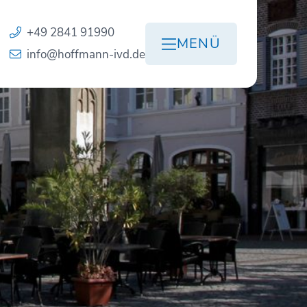
+49 2841 91990
MENÜ
info@hoffmann-ivd.de