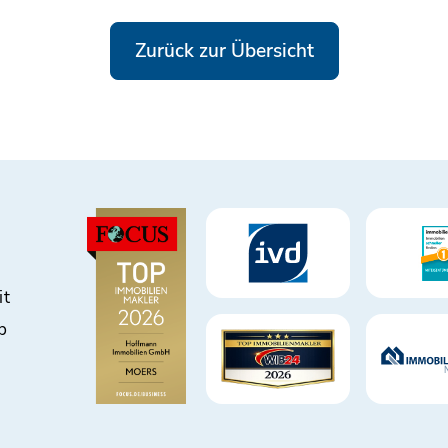
Zurück zur Übersicht
it
b