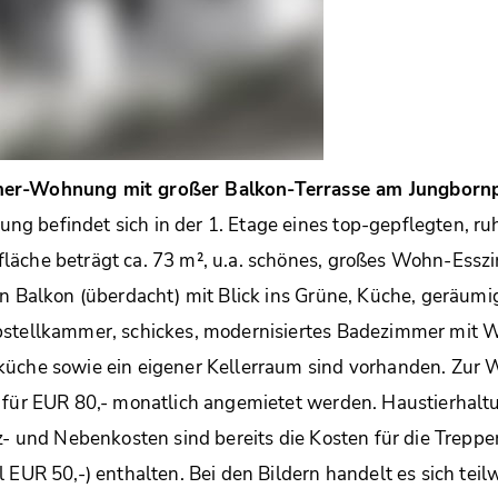
er-Wohnung mit großer Balkon-Terrasse am Jungborn
g befindet sich in der 1. Etage eines top-gepflegten, 
äche beträgt ca. 73 m², u.a. schönes, großes Wohn-Esszi
en Balkon (überdacht) mit Blick ins Grüne, Küche, geräumi
bstellkammer, schickes, modernisiertes Badezimmer mit
küche sowie ein eigener Kellerraum sind vorhanden. Zu
 für EUR 80,- monatlich angemietet werden. Haustierhaltun
iz- und Nebenkosten sind bereits die Kosten für die Trep
l EUR 50,-) enthalten. Bei den Bildern handelt es sich tei