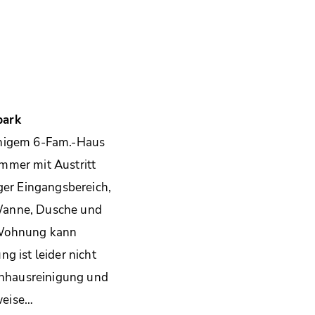
park
ruhigem 6-Fam.-Haus
mmer mit Austritt
ger Eingangsbereich,
 Wanne, Dusche und
r Wohnung kann
g ist leider nicht
penhausreinigung und
lweise…