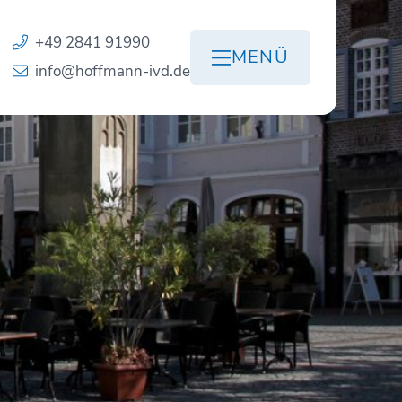
+49 2841 91990
MENÜ
info@hoffmann-ivd.de