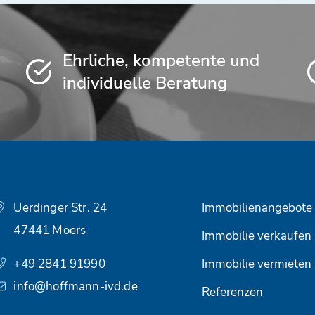
Ehrliche, kompetente und
individuelle Beratung
Uerdinger Str. 24
Immobilienangebote
47441 Moers
Immobilie verkaufen
+49 2841 91990
Immobilie vermieten
info@hoffmann-ivd.de
Referenzen