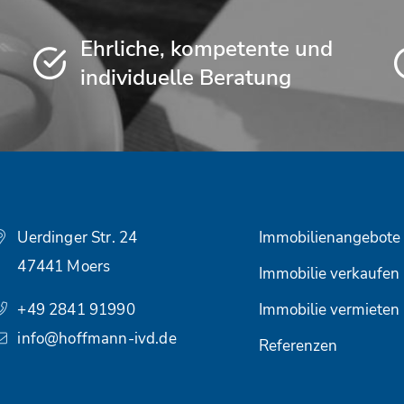
Ehrliche, kompetente und
individuelle Beratung
Uerdinger Str. 24
Immobilienangebote
47441 Moers
Immobilie verkaufen
+49 2841 91990
Immobilie vermieten
info@hoffmann-ivd.de
Referenzen