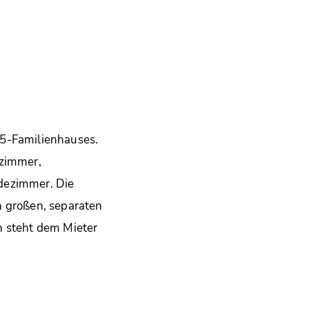
 5-Familienhauses.
fzimmer,
dezimmer. Die
n großen, separaten
h steht dem Mieter