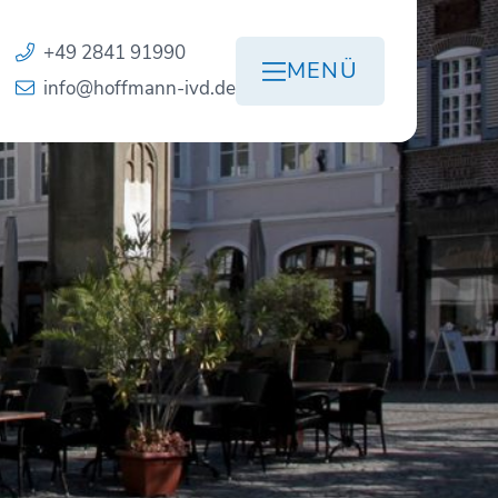
+49 2841 91990
MENÜ
info@hoffmann-ivd.de