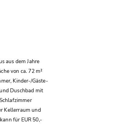
us aus dem Jahre
äche von ca. 72 m²
mmer, Kinder-/Gäste-
) und Duschbad mit
m Schlafzimmer
er Kellerraum und
kann für EUR 50,-