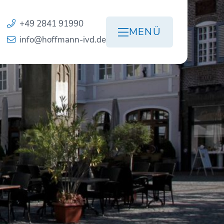
+49 2841 91990
MENÜ
info@hoffmann-ivd.de