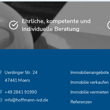
Ehrliche, kompetente und
individuelle Beratung
Uerdinger Str. 24
Immobilienangebote
47441 Moers
Immobilie verkaufen
+49 2841 91990
Immobilie vermieten
info@hoffmann-ivd.de
Referenzen