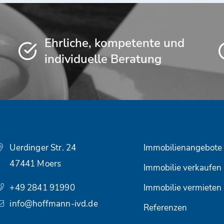
Ehrliche, kompetente und
individuelle Beratung
Uerdinger Str. 24
Immobilienangebote
47441 Moers
Immobilie verkaufen
+49 2841 91990
Immobilie vermieten
info@hoffmann-ivd.de
Referenzen