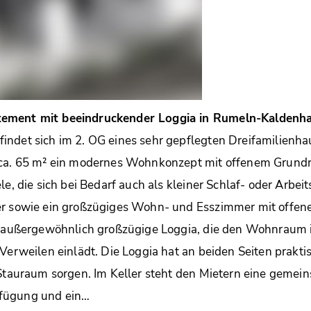
ement mit beeindruckender Loggia in Rumeln-Kaldenh
indet sich im 2. OG eines sehr gepflegten Dreifamilienha
 ca. 65 m² ein modernes Wohnkonzept mit offenem Grund
le, die sich bei Bedarf auch als kleiner Schlaf- oder Arbei
er sowie ein großzügiges Wohn- und Esszimmer mit offen
ie außergewöhnlich großzügige Loggia, die den Wohnraum i
 Verweilen einlädt. Die Loggia hat an beiden Seiten prakt
 Stauraum sorgen. Im Keller steht den Mietern eine gemein
fügung und ein…