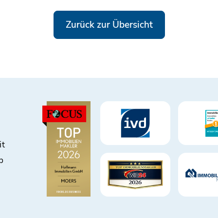
Zurück zur Übersicht
it
b