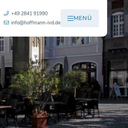
+49 2841 91990
MENÜ
info@hoffmann-ivd.de