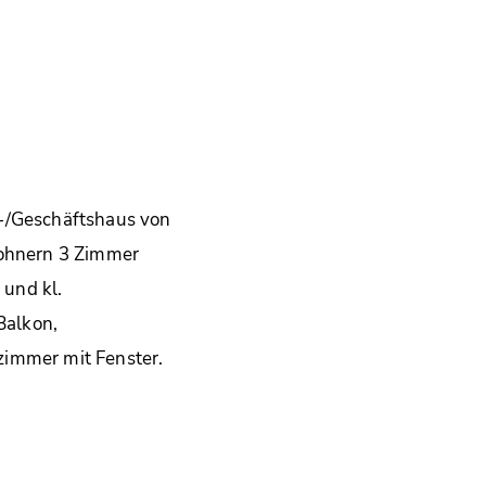
-/Geschäftshaus von
wohnern 3 Zimmer
und kl.
Balkon,
zimmer mit Fenster.