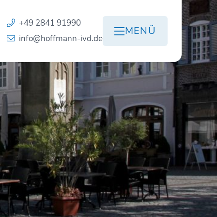
+49 2841 91990
MENÜ
info@hoffmann-ivd.de