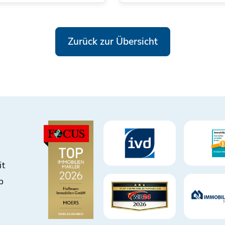
Zurück zur Übersicht
it
b