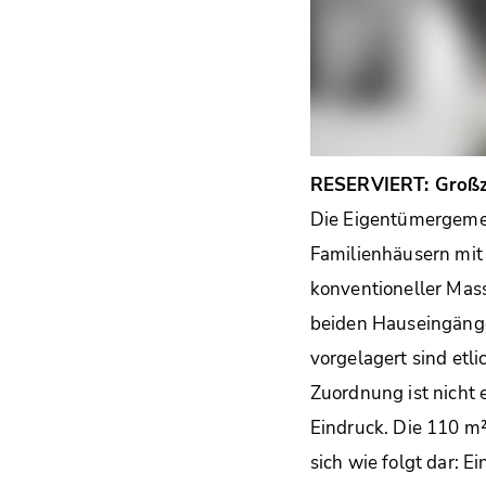
RESERVIERT: Großz
Die Eigentümergemei
Familienhäusern mit
konventioneller Massi
beiden Hauseingänge
vorgelagert sind etl
Zuordnung ist nicht
Eindruck. Die 110 m²
sich wie folgt dar: 