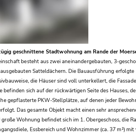
ügig geschnittene Stadtwohnung am Rande der Moerse
nschaft besteht aus zwei aneinandergebauten, 3-gescho
 ausgebauten Satteldächern. Die Bauausführung erfolgte 
vbauweise, die Häuser sind voll unterkellert, die Fassade 
 befinden sich auf der rückwärtigen Seite des Hauses, d
iche gepflasterte PKW-Stellplätze, auf denen jeder Bewohn
 erfolgt. Das gesamte Objekt macht einen sehr ansprechen
 große Wohnung befindet sich im 1. Obergeschoss, die Ra
Eingangsdiele, Essbereich und Wohnzimmer (ca. 37 m²) mit