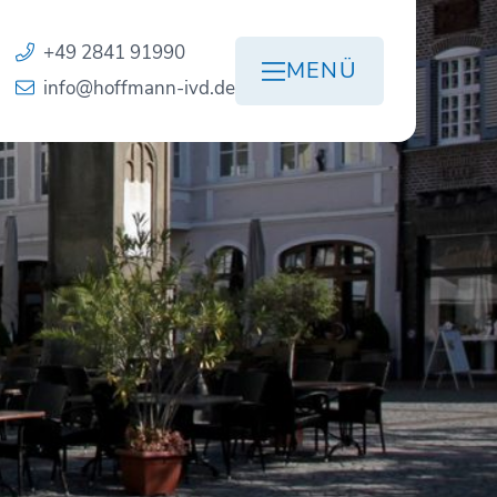
+49 2841 91990
MENÜ
info@hoffmann-ivd.de