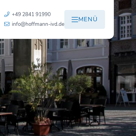
+49 2841 91990
MENÜ
info@hoffmann-ivd.de