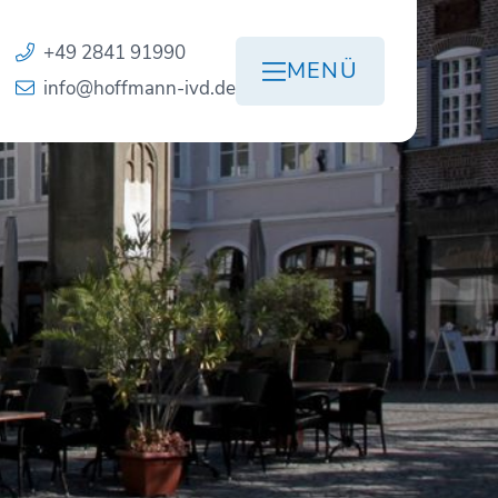
+49 2841 91990
MENÜ
info@hoffmann-ivd.de