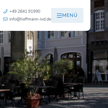
+49 2841 91990
MENÜ
info@hoffmann-ivd.de