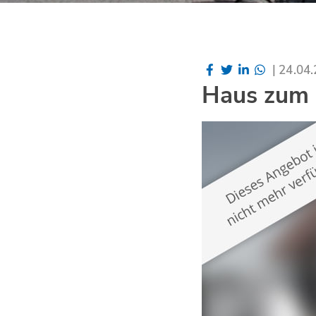
|
24.04
Haus zum K