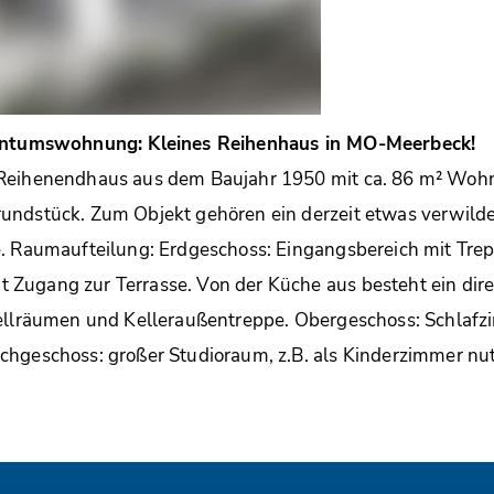
gentumswohnung: Kleines Reihenhaus in MO-Meerbeck!
Reihenendhaus aus dem Baujahr 1950 mit ca. 86 m² Wohn
undstück. Zum Objekt gehören ein derzeit etwas verwilde
e. Raumaufteilung: Erdgeschoss: Eingangsbereich mit Tre
Zugang zur Terrasse. Von der Küche aus besteht ein dir
tellräumen und Kelleraußentreppe. Obergeschoss: Schlafz
chgeschoss: großer Studioraum, z.B. als Kinderzimmer nut