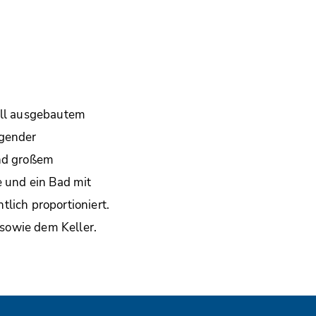
voll ausgebautem
lgender
nd großem
 und ein Bad mit
lich proportioniert.
sowie dem Keller.