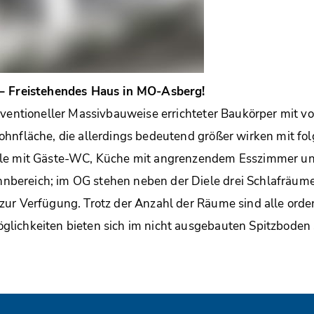
 – Freistehendes Haus in MO-Asberg!
nventioneller Massivbauweise errichteter Baukörper mit 
hnfläche, die allerdings bedeutend größer wirken mit fo
ele mit Gäste-WC, Küche mit angrenzendem Esszimmer u
ereich; im OG stehen neben der Diele drei Schlafräume
ur Verfügung. Trotz der Anzahl der Räume sind alle ordent
lichkeiten bieten sich im nicht ausgebauten Spitzboden 