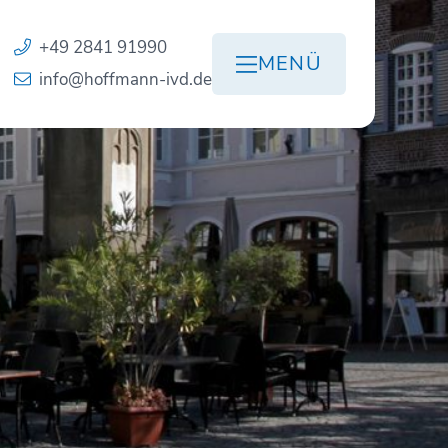
+49 2841 91990
MENÜ
info@hoffmann-ivd.de