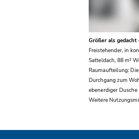
Größer als gedacht
Freistehender, in ko
Satteldach, 88 m² Wo
Raumaufteilung: Di
Durchgang zum Wohnb
ebenerdiger Dusche z
Weitere Nutzungsmög