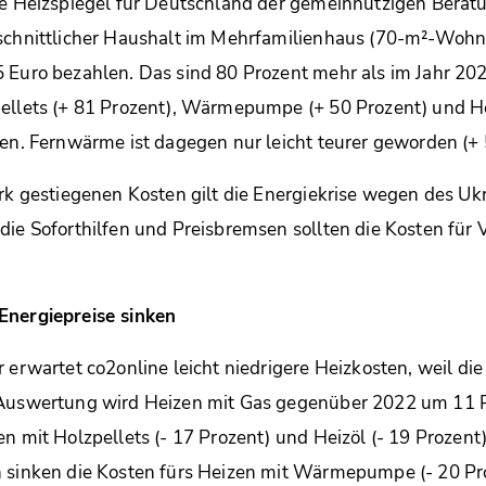
le Heizspiegel für Deutschland der gemeinnützigen Berat
hschnittlicher Haushalt im Mehrfamilienhaus (70-m²-Woh
 Euro bezahlen. Das sind 80 Prozent mehr als im Jahr 20
ellets (+ 81 Prozent), Wärmepumpe (+ 50 Prozent) und He
gen. Fernwärme ist dagegen nur leicht teurer geworden (+ 
ark gestiegenen Kosten gilt die Energiekrise wegen des Ukr
die Soforthilfen und Preisbremsen sollten die Kosten für
Energiepreise sinken
 erwartet co2online leicht niedrigere Heizkosten, weil die
 Auswertung wird Heizen mit Gas gegenüber 2022 um 11 P
en mit Holzpellets (- 17 Prozent) und Heizöl (- 19 Prozent
n sinken die Kosten fürs Heizen mit Wärmepumpe (- 20 Pr