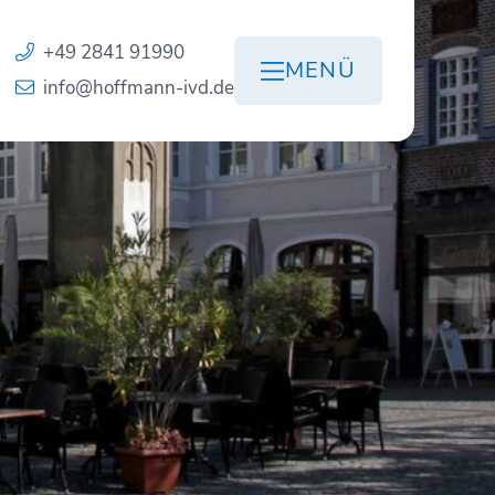
+49 2841 91990
MENÜ
info@hoffmann-ivd.de