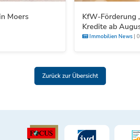
in Moers
KfW-Förderung „
Kredite ab Augu
Immobilien News
|
0
Zurück zur Übersicht