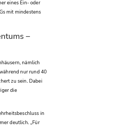
r eines Ein- oder
Gs mit mindestens
entums –
enhäusern, nämlich
 während nur rund 40
ert zu sein. Dabei
iger die
ehrheitsbeschluss in
er deutlich. „Für