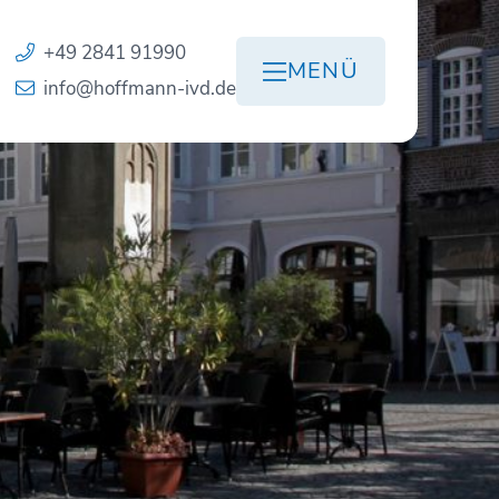
+49 2841 91990
MENÜ
info@hoffmann-ivd.de