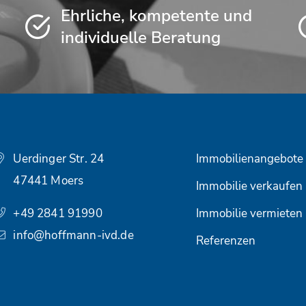
Ehrliche, kompetente und
individuelle Beratung
Uerdinger Str. 24
Immobilienangebote
47441 Moers
Immobilie verkaufen
+49 2841 91990
Immobilie vermieten
info@hoffmann-ivd.de
Referenzen