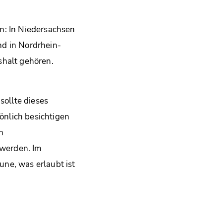
n: In Niedersachsen
nd in Nordrhein-
shalt gehören.
sollte dieses
nlich besichtigen
n
werden. Im
ne, was erlaubt ist