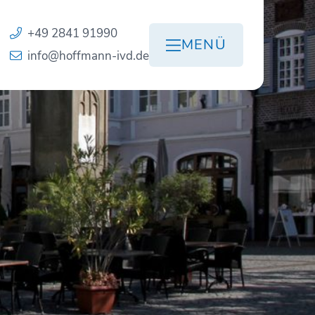
+49 2841 91990
MENÜ
info@hoffmann-ivd.de