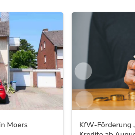
in Moers
KfW-Förderung „
Kredite ab Augu