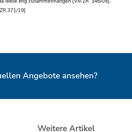
, da diese eng zusammenhängen [VIII ZR 346/08].
 ZR 371/19]
tuellen Angebote ansehen?
Weitere Artikel