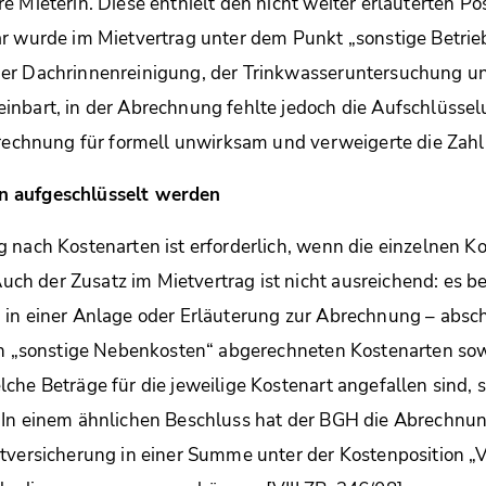
e Mieterin. Diese enthielt den nicht weiter erläuterten Po
r wurde im Mietvertrag unter dem Punkt „sonstige Betrie
er Dachrinnenreinigung, der Trinkwasseruntersuchung un
nbart, in der Abrechnung fehlte jedoch die Aufschlüssel
brechnung für formell unwirksam und verweigerte die Zah
 aufgeschlüsselt werden
 nach Kostenarten ist erforderlich, wenn die einzelnen K
 der Zusatz im Mietvertrag ist nicht ausreichend: es be
 in einer Anlage oder Erläuterung zur Abrechnung – abs
on „sonstige Nebenkosten“ abgerechneten Kostenarten sow
che Beträge für die jeweilige Kostenart angefallen sind, 
 In einem ähnlichen Beschluss hat der BGH die Abrechnun
tversicherung in einer Summe unter der Kostenposition „V