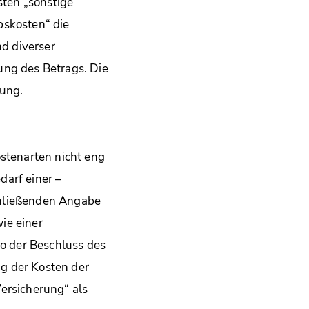
sten „sonstige
bskosten“ die
d diverser
ung des Betrags. Die
lung.
ostenarten nicht eng
darf einer –
chließenden Angabe
ie einer
so der Beschluss des
g der Kosten der
ersicherung“ als