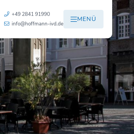
+49 2841 91990
MENÜ
info@hoffmann-ivd.de