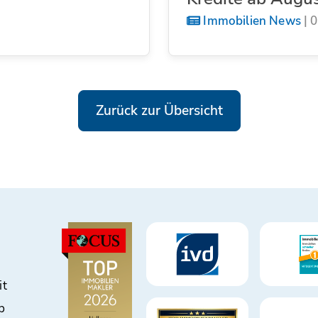
Immobilien News
|
0
Zurück zur Übersicht
it
b