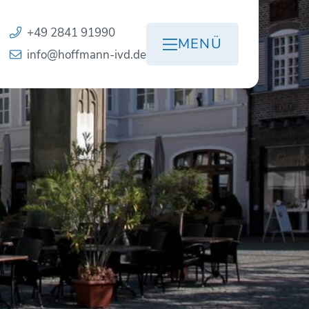
+49 2841 91990
MENÜ
info@hoffmann-ivd.de