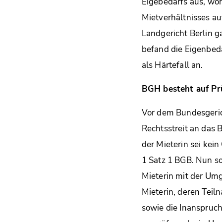
Eigebedarfs aus, wor
Mietverhältnisses a
Landgericht Berlin 
befand die Eigenbeda
als Härtefall an.
BGH besteht auf Pr
Vor dem Bundesgerich
Rechtsstreit an das 
der Mieterin sei kei
1 Satz 1 BGB. Nun so
Mieterin mit der Umg
Mieterin, deren Teil
sowie die Inanspruc