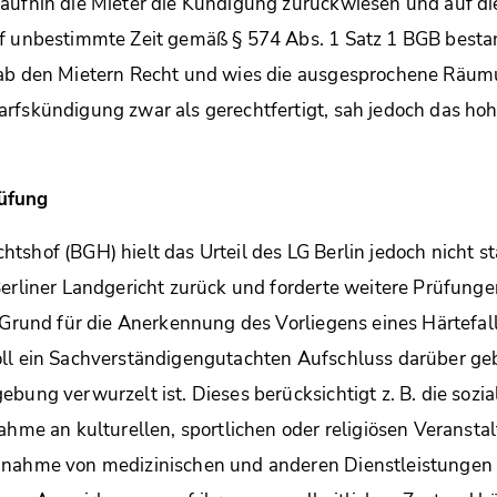
aufhin die Mieter die Kündigung zurückwiesen und auf di
uf unbestimmte Zeit gemäß § 574 Abs. 1 Satz 1 BGB best
gab den Mietern Recht und wies die ausgesprochene Räum
rfskündigung zwar als gerechtfertigt, sah jedoch das hoh
üfung
tshof (BGH) hielt das Urteil des LG Berlin jedoch nicht s
Berliner Landgericht zurück und forderte weitere Prüfungen
n Grund für die Anerkennung des Vorliegens eines Härtefa
ll ein Sachverständigengutachten Aufschluss darüber gebe
ebung verwurzelt ist. Dieses berücksichtigt z. B. die sozi
nahme an kulturellen, sportlichen oder religiösen Verans
hnahme von medizinischen und anderen Dienstleistungen v