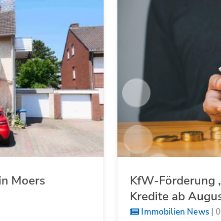
in Moers
KfW-Förderung „
Kredite ab Augu
Immobilien News
|
0