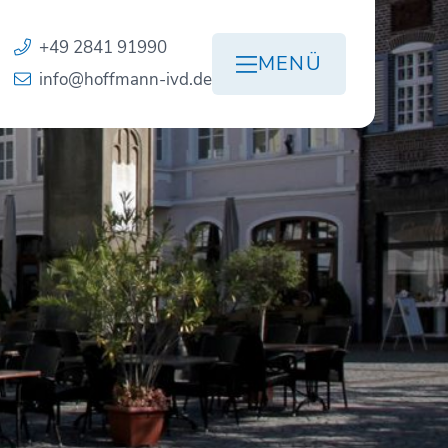
+49 2841 91990
MENÜ
info@hoffmann-ivd.de