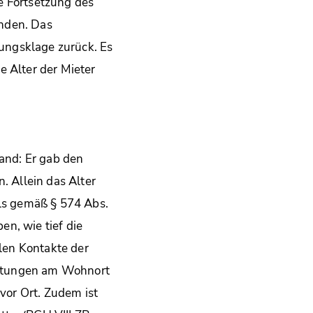
e Fortsetzung des
anden. Das
ungsklage zurück. Es
e Alter der Mieter
tand: Er gab den
. Allein das Alter
lls gemäß § 574 Abs.
n, wie tief die
alen Kontakte der
taltungen am Wohnort
or Ort. Zudem ist