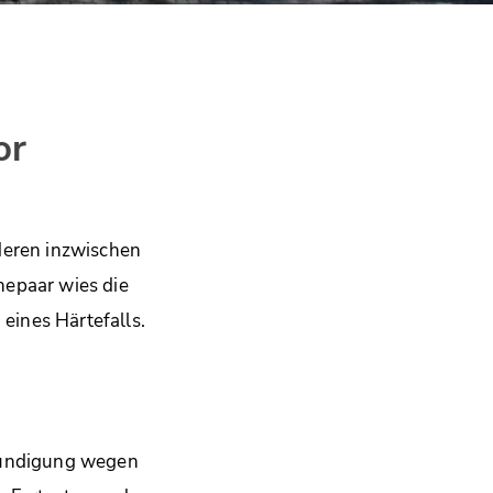
or
deren inzwischen
hepaar wies die
eines Härtefalls.
 Kündigung wegen