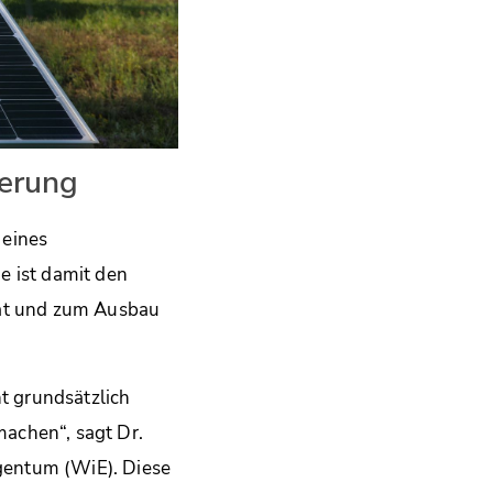
derung
 eines
ie ist damit den
tät und zum Ausbau
t grundsätzlich
achen“, sagt Dr.
gentum (WiE). Diese