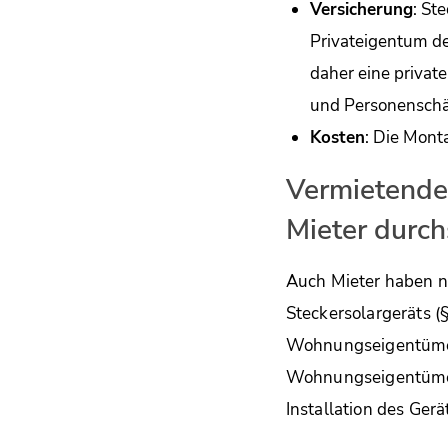
Versicherung
: St
Privateigentum de
daher eine privat
und Personenschäd
Kosten
: Die Mont
Vermietende
Mieter durch
Auch Mieter haben nu
Steckersolargeräts (
Wohnungseigentümer
Wohnungseigentümer
Installation des Ger