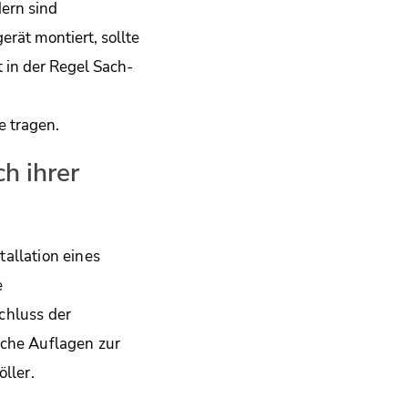
dern sind
rät montiert, sollte
 in der Regel Sach-
e tragen.
h ihrer
allation eines
e
hluss der
che Auflagen zur
ller.