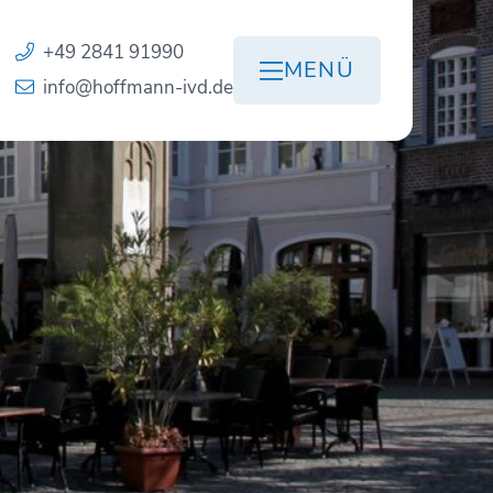
+49 2841 91990
MENÜ
info@hoffmann-ivd.de