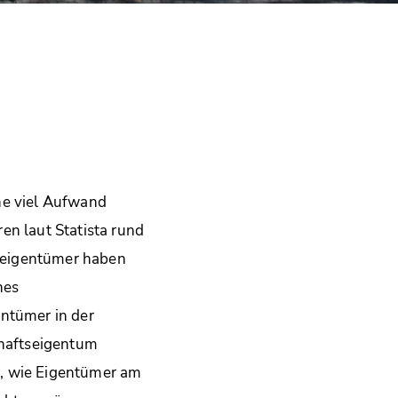
ne viel Aufwand
en laut Statista rund
seigentümer haben
nes
entümer in der
haftseigentum
t, wie Eigentümer am